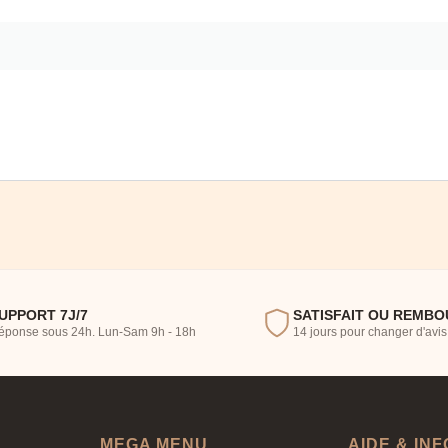
UPPORT 7J/7
SATISFAIT OU REMBO
éponse sous 24h. Lun‑Sam 9h - 18h
14 jours pour changer d'avis
MEGA MENU
AIDE & INF