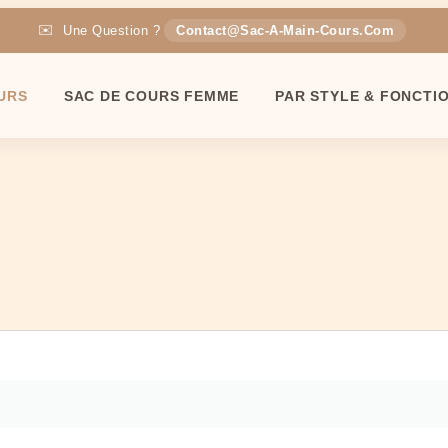
✉️
Une Question ?
Contact@sac-A-Main-Cours.com
🚚
Livraison
OFFERTE
En France
URS
SAC DE COURS FEMME
PAR STYLE & FONCTI
🎁
-5% Code :
SAC5