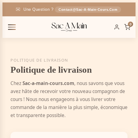
✉️
Une Question ?
Contact@sac-A-Main-Cours.com
🚚
Livraison
En France
OFFERTE
0
🎁
-5% Code :
SAC5
POLITIQUE DE LIVRAISON
Politique de livraison
Chez
Sac-a-main-cours.com
, nous savons que vous
avez hâte de recevoir votre nouveau compagnon de
cours ! Nous nous engageons à vous livrer votre
commande de la manière la plus simple, économique
et transparente possible.