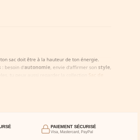
e, ton sac doit être à la hauteur de ton énergie.
s
: besoin d'
autonomie
, envie d'affirmer son
style
,
es, tu peux aussi regarder la collection
Sac de
s trop enfantins ou trop sérieux ! Nos modèles
URSÉ
PAIEMENT SÉCURISÉ
Visa, Mastercard, PayPal