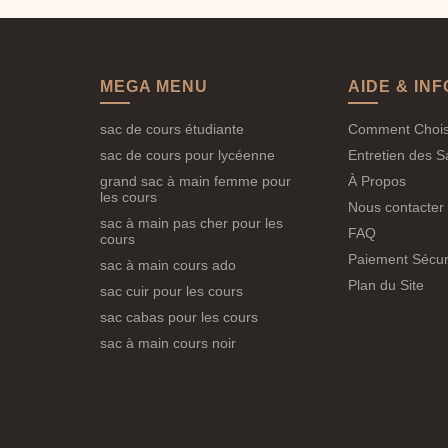
 à avoir plus de matières, plus de cahiers, parfois un agenda e
s dans les casiers, transportés sous la pluie... nos matériaux son
, pas encore une adulte. Nos designs sont jeunes sans être bébé
MEGA MENU
AIDE & INF
 de compartiments pour séparer les affaires de classe des effet
sac de cours étudiante
Comment Chois
 Sac à Main Cours pour Ado
sac de cours pour lycéenne
Entretien des S
grand sac à main femme pour
À Propos
x32
les cours
Nous contacter
sac à main pas cher pour les
s petit qu'au lycée). Nos sacs sont calibrés pour :
FAQ
cours
Paiement Sécur
er.
sac à main cours ado
Plan du Site
sac cuir pour les cours
'ado
.
sac cabas pour les cours
sac à main cours noir
se :