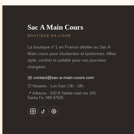
📏
Capacité adaptée
: au collège, on commence
transition.
🛡️
Résistance accrue
: posés par terre, entassé
🎀
Style qui grandit
: on n'est plus une enfant
Sac A Main Cours
🎒
Organisation simple mais efficace
: assez
BOUTIQUE EN LIGNE
✅
Les 5 Points Essentiels d'un Bon
La boutique n°1 en France dédiée au Sac A
Main cours pour étudiantes et lycéennes. Alliez
1. 📐
Le Format Parfait pour les Cahiers 24
style, confort et solidité pour vos journées
chargées.
Au collège, le format standard c'est
24x32 cm
(plu
✉️
contact@sac-a-main-cours.com
Accueillir parfaitement tes cahiers sans les corn
🕐 Horaires : Lun‑Sam | 9h - 18h
Être assez
léger
même vide.
📍 Adresse : 530 B Harkle road ste 100,
Ne pas être trop grand pour ta
morphologie d
Santa Fe, NM 87505
Passer facilement dans les
casiers
.
2. 🗂️
Une Organisation Maligne
Pour ne plus perdre 10 minutes à chercher ta trous