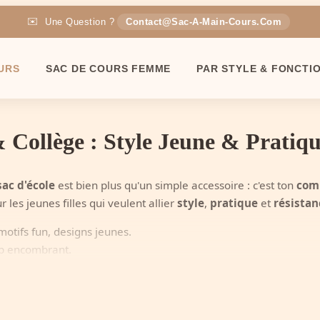
✉️
Une Question ?
Contact@sac-A-Main-Cours.com
🚚
Livraison
OFFERTE
En France
URS
SAC DE COURS FEMME
PAR STYLE & FONCTI
🎁
-5% Code :
SAC5
 Collège : Style Jeune & Pratiq
sac d'école
est bien plus qu'un simple accessoire : c'est ton
comp
les jeunes filles qui veulent allier
style
,
pratique
et
résistan
motifs fun, designs jeunes.
op encombrant.
ados.
important.
qui te suivront toute l'année, du collège aux premières années 