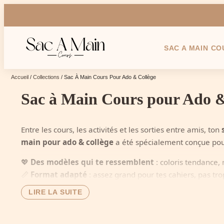
SAC A MAIN CO
Accueil
/
Collections
/ Sac À Main Cours Pour Ado & Collège
Sac à Main Cours pour Ado &
Entre les cours, les activités et les sorties entre amis, ton
main pour ado & collège
a été spécialement conçue pour 
💖
Des modèles qui te ressemblent
: coloris tendance, 
📏
Format adapté
: assez grand pour tes cahiers, pas tr
💪
Solidité testée
: pour résister à la vie trépidante des 
LIRE LA SUITE
🎯
Prix accessibles
: parce qu'on sait que le budget est 
🎁
Parfait pour la rentrée scolaire
! Découvre des sacs 