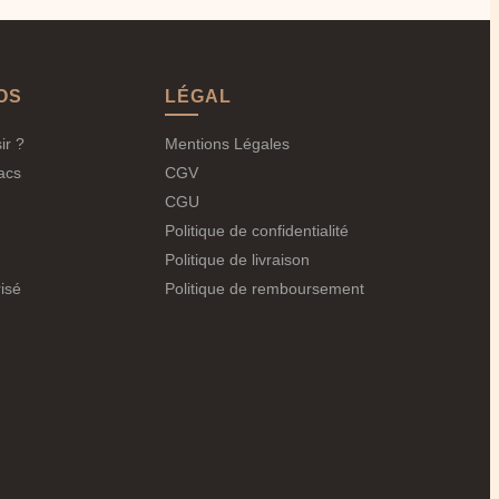
t des classeurs. Nos sacs sont conçus pour cette
t choisis pour durer.
s, tendance sans être trop matures.
OS
LÉGAL
s personnels, sans se perdre dans 15 poches.
ir ?
Mentions Légales
acs
CGV
CGU
Politique de confidentialité
Politique de livraison
isé
Politique de remboursement