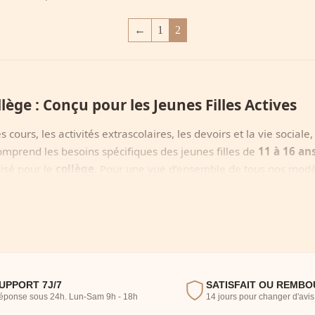
←
1
2
ège : Conçu pour les Jeunes Filles Actives
es cours, les activités extrascolaires, les devoirs et la vie social
mprend les besoins spécifiques des jeunes filles de
11 à 16 an
isé pour le
collège
. Pour une vue d’ensemble de tous nos modèl
 collège peut être à la fois pratique et stylé
: fini les sac
scolaire
et
expression personnelle
.
 Collège
UPPORT 7J/7
SATISFAIT OU REMBO
 y compris les besoins en matière de sac :
éponse sous 24h. Lun‑Sam 9h - 18h
14 jours pour changer d'avis