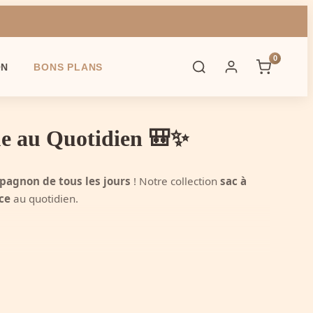
0
ON
BONS PLANS
ue au Quotidien 🎒✨
agnon de tous les jours
! Notre collection
sac à
ce
au quotidien.
de lycée, avec un
style
qui évolue avec toi.