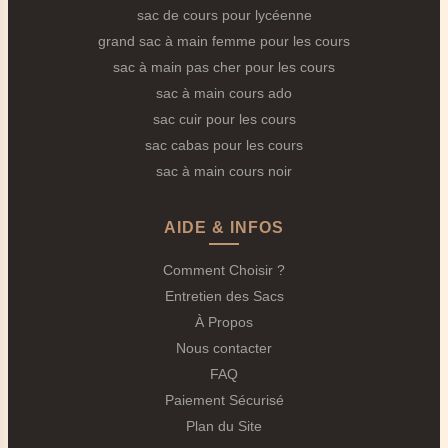
Les 5 Critères Indispensables pour Votre
sac de cours pour lycéenne
Sac de Cours Étudiante
grand sac à main femme pour les cours
sac à main pas cher pour les cours
1. La Compatibilité Ordinateur Portable
sac à main cours ado
Votre
laptop
est votre outil de travail principal. Nos
sac cuir pour les cours
modèles de
Sac de Cours Étudiante
proposent
sac cabas pour les cours
systématiquement :
sac à main cours noir
Une poche intérieure rembourrée dédiée
(compatible 13" à 15,6").
AIDE & INFOS
Un passage pour câble d'alimentation.
Comment Choisir ?
Une protection contre les chocs légers.
Entretien des Sacs
Parfois un séparateur pour tablette supplémentaire.
À Propos
2. L'Organisation en Multizones
Nous contacter
FAQ
Pour éviter le fameux
"fouillis du fond de sac"
, nos
Paiement Sécurisé
modèles offrent :
Plan du Site
Compartiment principal pour livres et classeurs