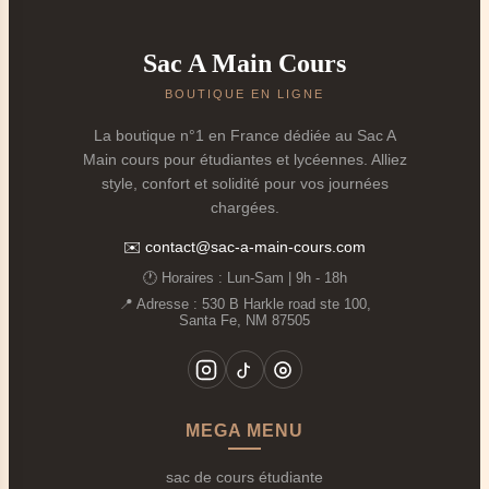
précises :
Capacité adaptée aux journées marathon
:
Sac A Main Cours
Capable de contenir vos manuels de référence,
BOUTIQUE EN LIGNE
prises de notes, ordinateur portable, chargeur,
bouteille d'eau et parfois même une tenue de sport
La boutique n°1 en France dédiée au Sac A
ou de quoi vous restaurer.
Main cours pour étudiantes et lycéennes. Alliez
style, confort et solidité pour vos journées
Protection renforcée pour la technologie
💻 :
chargées.
Compartiment spécifique et rembourré pour votre
laptop, essentiel pour les recherches, les rapports et
✉️
contact@sac-a-main-cours.com
les présentations.
🕐 Horaires : Lun‑Sam | 9h - 18h
Organisation intelligente
: Pour retrouver en un
📍 Adresse : 530 B Harkle road ste 100,
Santa Fe, NM 87505
instant votre carte étudiante, vos clefs, votre porte-
monnaie ou votre chargeur de téléphone entre
deux cours.
Confort d'usage intensif
: Conçu pour être porté
MEGA MENU
plusieurs heures d'affilée, à pied, en transport en
commun ou en vélo.
sac de cours étudiante