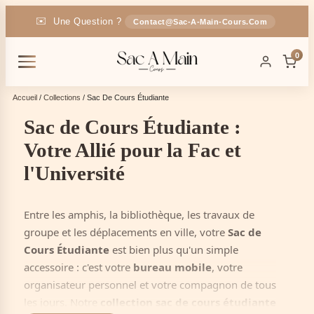
✉️
Une Question ?
Contact@sac-A-Main-Cours.com
🚚
Livraison
En France
OFFERTE
0
🎁
-5% Code :
SAC5
Accueil
/
Collections
/ Sac De Cours Étudiante
Sac de Cours Étudiante :
Votre Allié pour la Fac et
l'Université
Entre les amphis, la bibliothèque, les travaux de
groupe et les déplacements en ville, votre
Sac de
Cours Étudiante
est bien plus qu'un simple
accessoire : c'est votre
bureau mobile
, votre
organisateur personnel et votre compagnon de tous
les jours. Notre
collection sac de cours étudiante