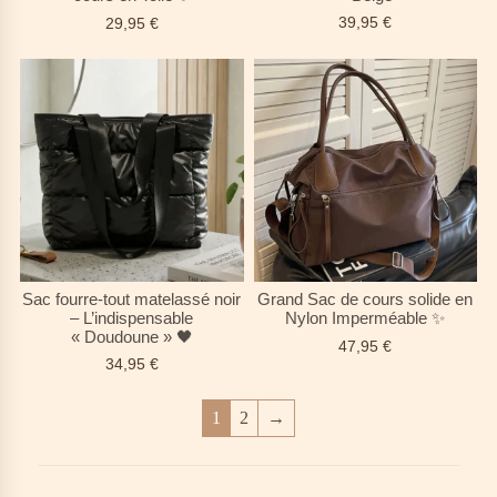
39,95
€
29,95
€
Sac fourre-tout matelassé noir
Grand Sac de cours solide en
– L’indispensable
Nylon Imperméable ✨
« Doudoune » 🖤
47,95
€
34,95
€
1
2
→