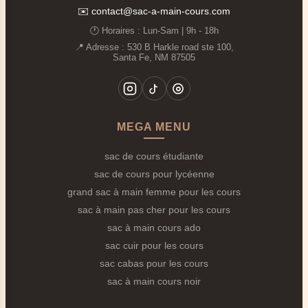
✉️
contact@sac-a-main-cours.com
extras superflus pour vous offrir le meilleur
rapport
🕐 Horaires : Lun‑Sam | 9h - 18h
qualité-prix
du marché avec chaque
Sac à Main Pas
📍 Adresse : 530 B Harkle road ste 100,
Cher pour les Cours
.
Santa Fe, NM 87505
📊
Pourquoi Choisir un Sac à Main Pas
Cher pour les Cours ?
💰
Économique mais pas cheap
: Nos prix
MEGA MENU
commencent à partir de
19,90€
pour des modèles qui
rivalisent avec des sacs deux fois plus chers. Parfait
sac de cours étudiante
pour celles qui changent de sac chaque année ou qui
sac de cours pour lycéenne
veulent plusieurs modèles pour varier les styles.
grand sac à main femme pour les cours
sac à main pas cher pour les cours
🎓
Adapté à la vie étudiante
: Conçus en pensant
sac à main cours ado
aux besoins réels des étudiantes et lycéennes –
sac cuir pour les cours
transport de livres, organisation des affaires,
sac cabas pour les cours
résistance au quotidien.
sac à main cours noir
🔄
Idéal pour tester différents styles
: Sans investir