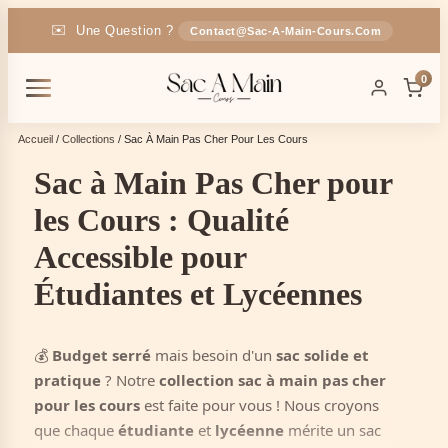
✉️
Une Question ?
Contact@sac-A-Main-Cours.com
🚚
Livraison
En France
OFFERTE
0
🎁
-5% Code :
SAC5
Accueil
/
Collections
/ Sac À Main Pas Cher Pour Les Cours
Sac à Main Pas Cher pour
les Cours : Qualité
Accessible pour
Étudiantes et Lycéennes
💰
Budget serré
mais besoin d'un
sac solide et
pratique
? Notre
collection sac à main pas cher
pour les cours
est faite pour vous ! Nous croyons
que chaque
étudiante
et
lycéenne
mérite un sac