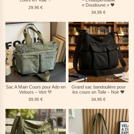
cours en Toile ✨
– L’indispensable
« Doudoune » 🖤
29,95
€
34,95
€
Sac A Main Cours pour Ado en
Grand sac bandoulière pour
Velours – Vert 💚
les cours en Toile – Noir 🖤
39,95
€
34,95
€