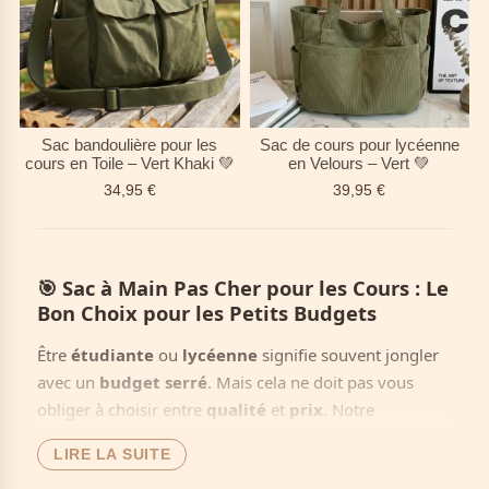
Sac bandoulière pour les
Sac de cours pour lycéenne
cours en Toile – Vert Khaki 💚
en Velours – Vert 💚
34,95
€
39,95
€
🎯
Sac à Main Pas Cher pour les Cours : Le
Bon Choix pour les Petits Budgets
Être
étudiante
ou
lycéenne
signifie souvent jongler
avec un
budget serré
. Mais cela ne doit pas vous
obliger à choisir entre
qualité
et
prix
. Notre
collection Sac à Main Pas Cher pour les Cours
LIRE LA SUITE
prouve que vous pouvez avoir les deux ! Pour une vue