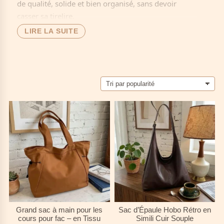
de qualité, solide et bien organisé, sans devoir
casser sa tirelire.
LIRE LA SUITE
🎓 Spécialement conçus pour la
vie scolaire et
étudiante
, nos modèles économiques offrent tout
l’essentiel :
format A4 garanti
,
organisation
intelligente
, et un
style jeune
qui vous
ressemble. Parce qu’un
budget limité
ne doit pas
signifier compromis sur la qualité.
🚀 Découvrez des sacs qui durent
toute l'année
scolaire
(et souvent plus !) à des prix qui respectent
votre
portefeuille d’étudiante
. Parfaits pour la
rentrée
, le quotidien au
lycée
ou à la
fac
, et toutes
vos activités.
👉
Explorez notre collection
de sacs pas chers –
parce que s’équiper intelligemment, c’est aussi gérer
Grand sac à main pour les
Sac d’Épaule Hobo Rétro en
son
budget malin
!
cours pour fac – en Tissu
Simili Cuir Souple