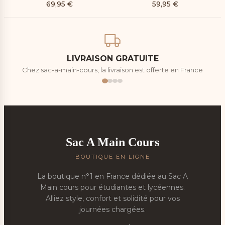
69,95
€
59,95
€
LIVRAISON GRATUITE
Chez sac-a-main-cours, la livraison est offerte en France
Sac A Main Cours
BOUTIQUE EN LIGNE
La boutique n°1 en France dédiée au Sac A
Main cours pour étudiantes et lycéennes.
Alliez style, confort et solidité pour vos
journées chargées.