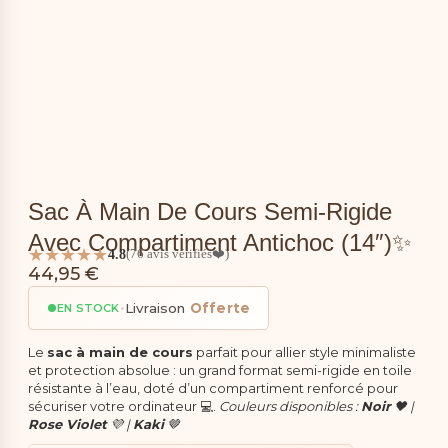
Sac À Main De Cours Semi-Rigide
Avec Compartiment Antichoc (14″)✨
★★★★★
4.8
(76 avis vérifiés❤️)
44,95
€
•
Livraison
Offerte
EN STOCK
Le
sac à main de cours
parfait pour allier style minimaliste
et protection absolue : un grand format semi-rigide en toile
résistante à l’eau, doté d’un compartiment renforcé pour
sécuriser votre ordinateur 💻.
Couleurs disponibles :
Noir
🖤 |
Rose Violet
💜 |
Kaki
🤎