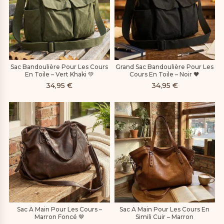
Sac Bandoulière Pour Les Cours
Grand Sac Bandoulière Pour Les
En Toile – Vert Khaki 💚
Cours En Toile – Noir 🖤
34,95
€
34,95
€
Sac A Main Pour Les Cours –
Sac A Main Pour Les Cours En
Marron Foncé 🤎
Simili Cuir – Marron