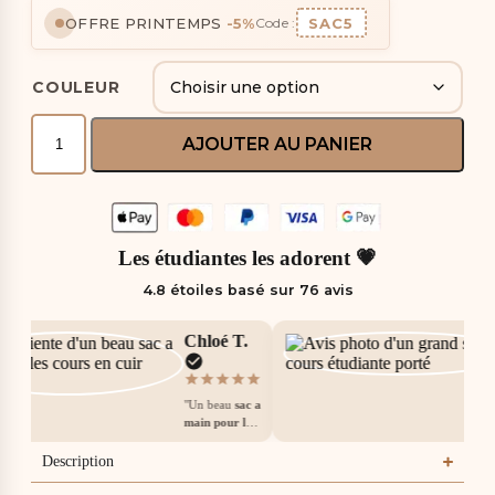
OFFRE PRINTEMPS
-5%
SAC5
Code :
COULEUR
AJOUTER AU PANIER
Les étudiantes les adorent 💗
4.8 étoiles basé sur 76 avis
Chloé T.
"Un beau
sac a
main pour les
cours
pour son
prix. Cuir
Description
souple, aucune
couture qui