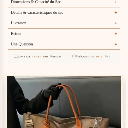
Dimensions & Capacité du Sac
depasse, bonne
finition. La
Détails & caractéristiques du sac
doublure et
dure, a
l'intérieur ya
Livraison
deux
compartiment
Retour
- un avec
fermeture
Une Question
eclair, lautre
sans."
Livraison
en France
Retours
(14j)
OFFERTE
GRATUITS