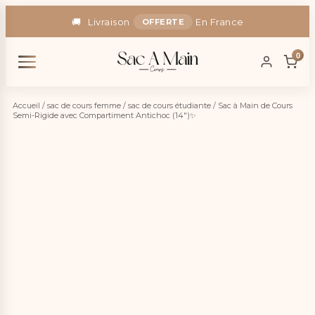
🚚
Livraison
En France
OFFERTE
🎁
-5% Code :
SAC5
0
Accueil
/
sac de cours femme
/
sac de cours étudiante
/ Sac à Main de Cours
Semi-Rigide avec Compartiment Antichoc (14″)✨