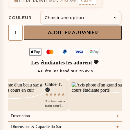
OFFRE PRINTEMPS
-5%
SAC5
Code :
COULEUR
AJOUTER AU PANIER
Les étudiantes les adorent 💗
4.8 étoiles basé sur 76 avis
Chloé T.
"Un beau
sac a
main pour les
cours
pour son
prix. Cuir
Description
souple, aucune
couture qui
Dimensions & Capacité du Sac
depasse, bonne