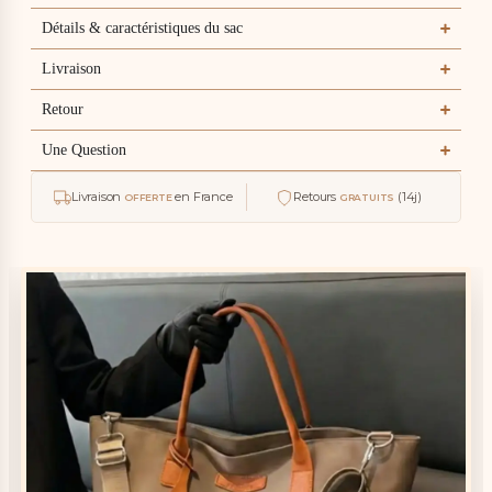
finition. La
Détails & caractéristiques du sac
doublure et
dure, a
l'intérieur ya
Livraison
deux
compartiment
Retour
- un avec
fermeture
Une Question
eclair, lautre
sans."
Livraison
en France
Retours
(14j)
OFFERTE
GRATUITS