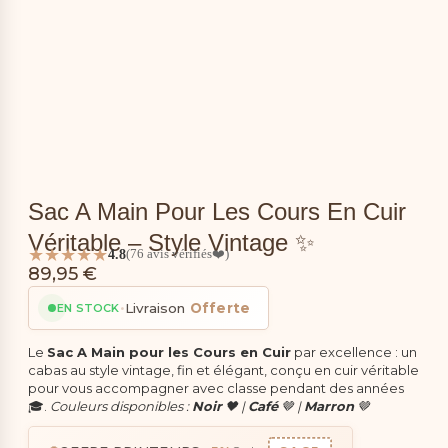
Sac A Main Pour Les Cours En Cuir
Véritable – Style Vintage ✨
★★★★★
4.8
(76 avis vérifiés❤️)
89,95
€
•
Livraison
Offerte
EN STOCK
Le
Sac A Main pour les Cours en Cuir
par excellence : un
cabas au style vintage, fin et élégant, conçu en cuir véritable
pour vous accompagner avec classe pendant des années
🎓.
Couleurs disponibles :
Noir
🖤 |
Café
🤎 |
Marron
🤎