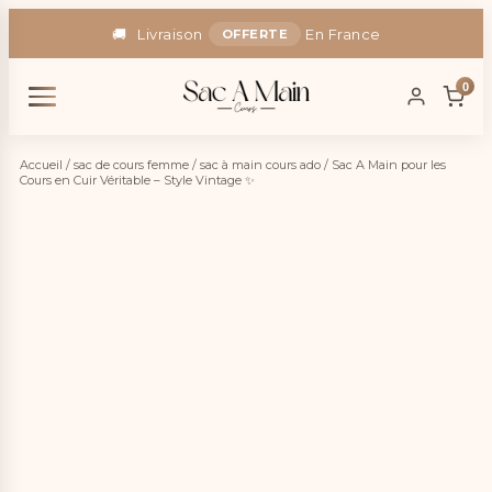
🚚
Livraison
En France
OFFERTE
🎁
-5% Code :
SAC5
0
Accueil
/
sac de cours femme
/
sac à main cours ado
/ Sac A Main pour les
Cours en Cuir Véritable – Style Vintage ✨