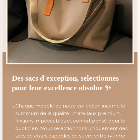
Des sacs d'exception, sélectionnés
pour leur excellence absolue ✨
Chaque modèle de notre collection incarne le
⭐
summum de la qualité : matériaux premium,
finitions impeccables et confort pensé pour le
quotidien. Nous sélectionnons uniquement des
sacs de cours capables de suivre votre rythme