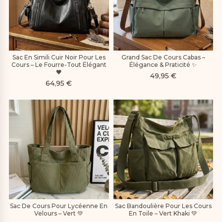
Sac En Simili Cuir Noir Pour Les
Grand Sac De Cours Cabas –
Cours – Le Fourre-Tout Élégant
Élégance & Praticité ✨
🖤
49,95
€
64,95
€
Sac De Cours Pour Lycéenne En
Sac Bandoulière Pour Les Cours
Velours – Vert 💚
En Toile – Vert Khaki 💚