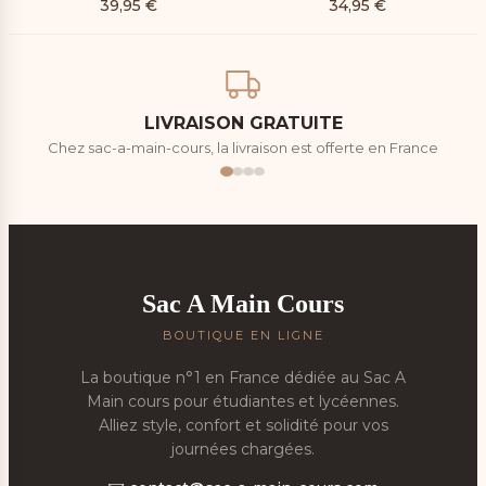
39,95
€
34,95
€
LIVRAISON GRATUITE
Chez sac-a-main-cours, la livraison est offerte en France
Sac A Main Cours
BOUTIQUE EN LIGNE
La boutique n°1 en France dédiée au Sac A
Main cours pour étudiantes et lycéennes.
Alliez style, confort et solidité pour vos
journées chargées.