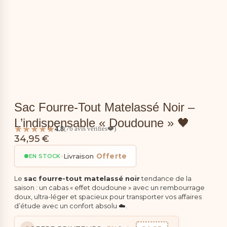
Sac Fourre-Tout Matelassé Noir –
L’indispensable « Doudoune » 🖤
★★★★★
4.8
(76 avis vérifiés❤️)
34,95
€
•
Livraison
Offerte
EN STOCK
Le
sac fourre-tout matelassé noir
tendance de la
saison : un cabas « effet doudoune » avec un rembourrage
doux, ultra-léger et spacieux pour transporter vos affaires
d’étude avec un confort absolu ☁️.