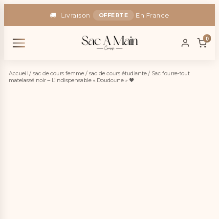
🚚
Livraison
En France
OFFERTE
🎁
-5% Code :
SAC5
0
Accueil
/
sac de cours femme
/
sac de cours étudiante
/ Sac fourre-tout
matelassé noir – L’indispensable « Doudoune » 🖤