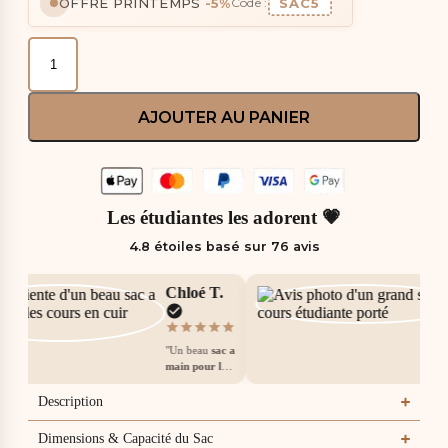
OFFRE PRINTEMPS
-5%
SAC5
Code :
AJOUTER AU PANIER
Les étudiantes les adorent 💗
4.8 étoiles basé sur 76 avis
Chloé T.
"Un beau
sac a
main pour les
cours
pour son
prix. Cuir
Description
souple, aucune
couture qui
Dimensions & Capacité du Sac
depasse, bonne