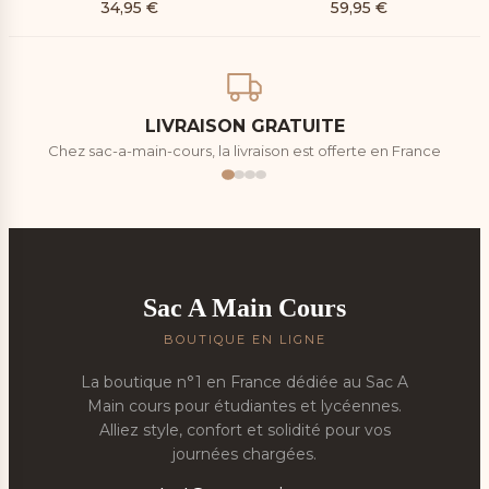
34,95
€
59,95
€
LIVRAISON GRATUITE
Chez sac-a-main-cours, la livraison est offerte en France
Sac A Main Cours
BOUTIQUE EN LIGNE
La boutique n°1 en France dédiée au Sac A
Main cours pour étudiantes et lycéennes.
Alliez style, confort et solidité pour vos
journées chargées.