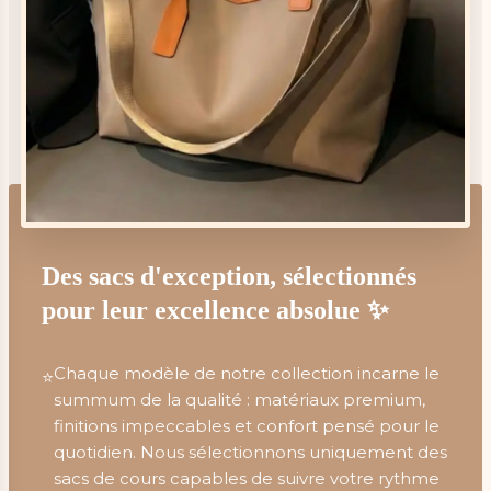
Des sacs d'exception, sélectionnés
pour leur excellence absolue ✨
Chaque modèle de notre collection incarne le
⭐
summum de la qualité : matériaux premium,
finitions impeccables et confort pensé pour le
quotidien. Nous sélectionnons uniquement des
sacs de cours capables de suivre votre rythme