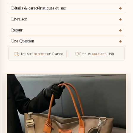
finition. La
Détails & caractéristiques du sac
doublure et
dure, a
l'intérieur ya
Livraison
deux
compartiment
Retour
- un avec
fermeture
Une Question
eclair, lautre
sans."
Livraison
en France
Retours
(14j)
OFFERTE
GRATUITS