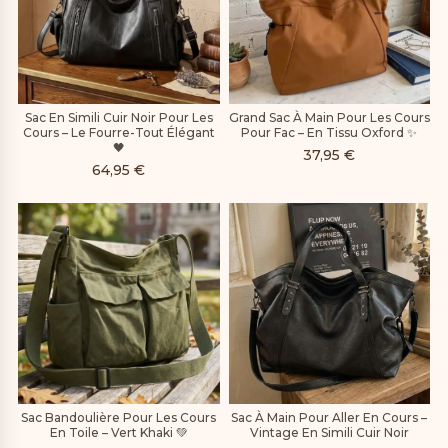
Sac En Simili Cuir Noir Pour Les
Grand Sac À Main Pour Les Cours
Cours – Le Fourre-Tout Élégant
Pour Fac – En Tissu Oxford ✨
🖤
37,95
€
64,95
€
Sac Bandoulière Pour Les Cours
Sac À Main Pour Aller En Cours –
En Toile – Vert Khaki 💚
Vintage En Simili Cuir Noir