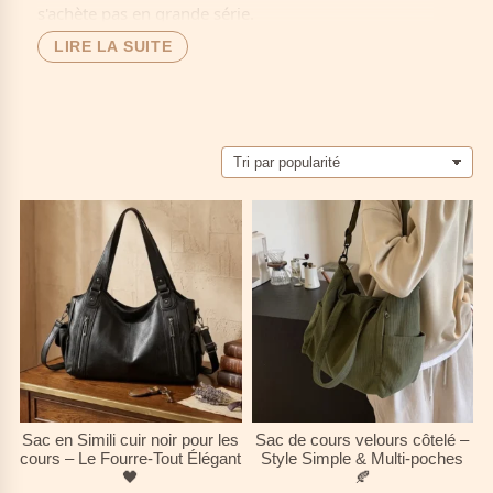
s'achète pas en grande série.
LIRE LA SUITE
🎭
Pièces uniques
: des modèles rares et pleins de
caractère.
🔄
Écologique
: donnez une seconde vie à des sacs
de qualité.
🎨
Style personnel
: exprimez votre individualité
avec élégance.
💎
Qualité d'antan
: des matériaux et finitions
souvent supérieurs.
🌟 Pour les
esprits libres
qui refusent la mode
jetable et cherchent un sac avec une
âme
, une
histoire
, et un
style
qui traverse les époques.
Sac en Simili cuir noir pour les
Sac de cours velours côtelé –
cours – Le Fourre-Tout Élégant
Style Simple & Multi-poches
🖤
🍂