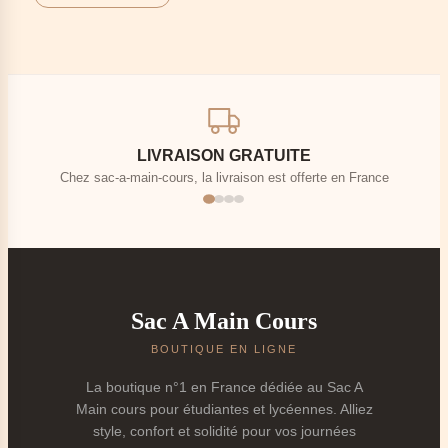
style intemporel
,
authenticité
et
démarche
responsable
. C’est aussi une alternative originale à
nos modèles plus classiques de la collection
Sac de
cours femme
.
Affirmer son style
: se démarquer des sacs
classiques vus partout.
LIVRAISON GRATUITE
Faire un choix écologique
: prolonger la vie d’une
Chez sac-a-main-cours, la livraison est offerte en France
pièce existante plutôt que consommer du neuf.
Investir dans la qualité
: profiter de matériaux
durables et d’un savoir-faire souvent supérieur.
Porter une histoire
: chaque sac de cours vintage
est une pièce unique avec un vécu.
Sac A Main Cours
📜
Qu'est-ce qu'un Vrai Sac de Cours
Vintage ?
BOUTIQUE EN LIGNE
La boutique n°1 en France dédiée au Sac A
1.
La Définition du Vintage
Main cours pour étudiantes et lycéennes. Alliez
Un
Sac de Cours Vintage
se distingue d’un simple sac
style, confort et solidité pour vos journées