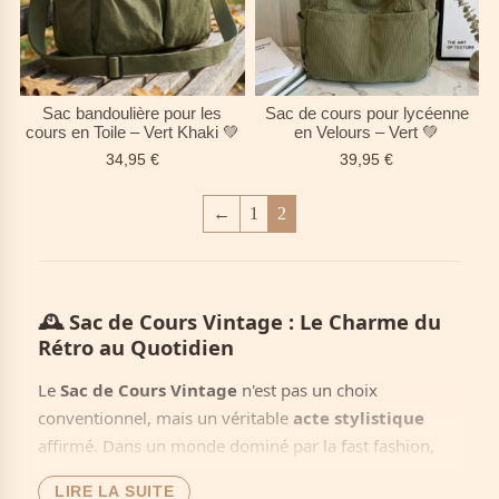
Sac bandoulière pour les
Sac de cours pour lycéenne
cours en Toile – Vert Khaki 💚
en Velours – Vert 💚
34,95
€
39,95
€
←
1
2
🕰️
Sac de Cours Vintage : Le Charme du
Rétro au Quotidien
Le
Sac de Cours Vintage
n'est pas un choix
conventionnel, mais un véritable
acte stylistique
affirmé. Dans un monde dominé par la fast fashion,
opter pour un
sac de cours vintage
, c’est conjuguer
LIRE LA SUITE