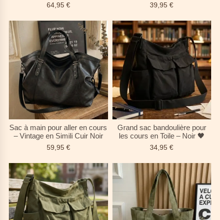
64,95
€
39,95
€
Sac à main pour aller en cours
Grand sac bandoulière pour
– Vintage en Simili Cuir Noir
les cours en Toile – Noir 🖤
59,95
€
34,95
€