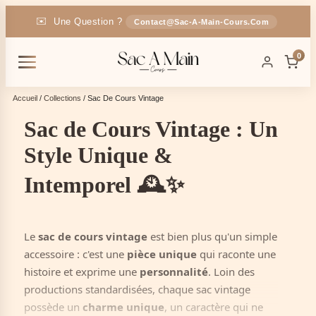
✉️
Une Question ?
Contact@sac-A-Main-Cours.com
🚚
Livraison
En France
OFFERTE
0
🎁
-5% Code :
SAC5
Accueil
/
Collections
/ Sac De Cours Vintage
Sac de Cours Vintage : Un
Style Unique &
Intemporel 🕰️✨
Le
sac de cours vintage
est bien plus qu'un simple
accessoire : c'est une
pièce unique
qui raconte une
histoire et exprime une
personnalité
. Loin des
productions standardisées, chaque sac vintage
possède un
charme unique
, un caractère qui ne