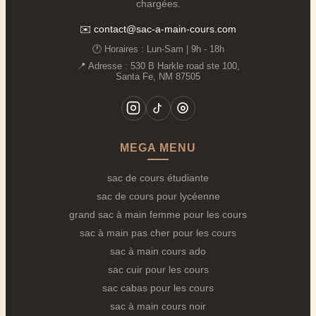
“d’occasion” par son âge, son style et sa qualité.
chargées.
Âge
: généralement entre 20 et 40 ans, parfois plus.
✉️
contact@sac-a-main-cours.com
Style
: esthétique représentative de son époque
🕐 Horaires : Lun‑Sam | 9h - 18h
(années 50 à 90).
📍 Adresse : 530 B Harkle road ste 100,
Santa Fe, NM 87505
Artisanat
: finitions soignées, matériaux nobles
comme le cuir pleine fleur.
Patine
: traces du temps qui apportent du caractère
sans nuire à la solidité.
MEGA MENU
2.
Des Détails qui Font la Différence
sac de cours étudiante
Cuir vieilli
avec patine naturelle, loin des effets
sac de cours pour lycéenne
artificiels.
grand sac à main femme pour les cours
Fermetures métalliques patinées
(boucles, clips,
sac à main pas cher pour les cours
mousquetons).
sac à main cours ado
Coutures apparentes
solides et régulières.
sac cuir pour les cours
Doublures travaillées
en toile épaisse ou tissu de
sac cabas pour les cours
qualité.
sac à main cours noir