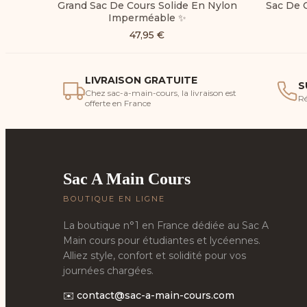
Grand Sac De Cours Solide En Nylon
Sac De C
Imperméable ✨
47,95
€
LIVRAISON GRATUITE
S
Chez sac-a-main-cours, la livraison est
Ré
offerte en France
Sac A Main Cours
BOUTIQUE EN LIGNE
La boutique n°1 en France dédiée au Sac A
Main cours pour étudiantes et lycéennes.
Alliez style, confort et solidité pour vos
journées chargées.
✉️
contact@sac-a-main-cours.com