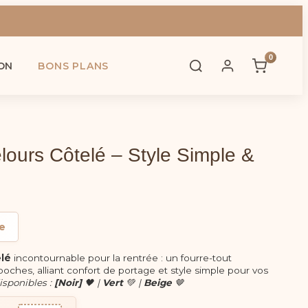
0
ON
BONS PLANS
ours Côtelé – Style Simple &
e
elé
incontournable pour la rentrée : un fourre-tout
poches, alliant confort de portage et style simple pour vos
isponibles :
[Noir]
🖤 |
Vert
💚 |
Beige
🤎