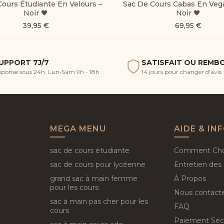
ours Étudiante En Velours –
Sac De Cours Cabas En Vega
Noir 🖤
Noir 🖤
39,95
€
69,95
€
UPPORT 7J/7
SATISFAIT OU REMB
ponse sous 24h. Lun‑Sam 9h - 18h
14 jours pour changer d'avis
MEGA MENU
AIDE & IN
sac de cours étudiante
Comment Choi
sac de cours pour lycéenne
Entretien des
grand sac à main femme
À Propos
pour les cours
Nous contact
sac à main pas cher pour les
FAQ
cours
Paiement Séc