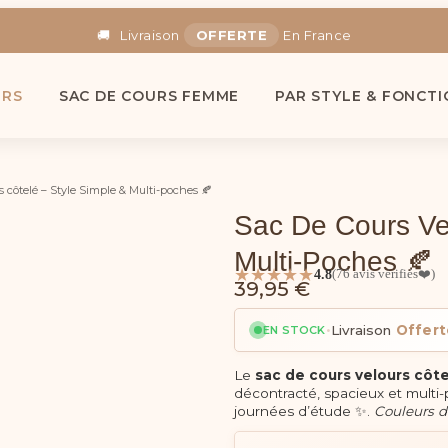
🚚
Livraison
OFFERTE
En France
🎁
-5% Code :
SAC5
URS
SAC DE COURS FEMME
PAR STYLE & FONCTI
s côtelé – Style Simple & Multi-poches 🍂
Sac De Cours Vel
Multi-Poches 🍂
★★★★★
4.8
(76 avis vérifiés❤️)
39,95
€
•
Livraison
Offert
EN STOCK
Le
sac de cours velours côt
décontracté, spacieux et multi-
journées d’étude ✨.
Couleurs d