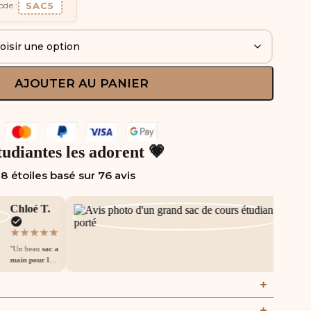
SAC5
ode :
AJOUTER AU PANIER
tudiantes les adorent 💗
8 étoiles basé sur 76 avis
Chloé T.
Emma
"Un beau
sac a
"Le colis 
main pour les
arrivé da
cours
pour son
delais. C'
prix. Cuir
super
sac
souple, aucune
cours
couture qui
étudiant