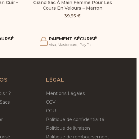
n Cuir –
Grand Sac À Main Femme Pour Les
Cours En Velours – Marron
39,95
€
OURSÉ
PAIEMENT SÉCURISÉ
Visa, Mastercard, PayPal
FOS
LÉGAL
sir ?
Mentions Légales
 Sacs
CGV
CGU
er
Politique de confidentialité
Politique de livraison
urisé
Politique de remboursement