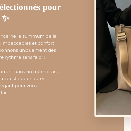
sélectionnés pour
e ✨
 incarne le summum de la
ns impeccables et confort
ctionnons uniquement des
e rythme sans faiblir.
ncontrent dans un même sac :
z robuste pour durer
légant pour vous
fac.