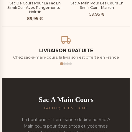
Sac De Cours Pour La Fac En
Sac A Main Pour Les Cours En
Simili Cuir Avec Rangements –
Simili Cuir – Marron
Noir 🖤
59,95
€
89,95
€
LIVRAISON GRATUITE
Chez sac-a-main-cours, la livraison est offerte en France
Sac A Main Cours
BOUTIQUE EN LIGNE
La boutique n°1 en France dédiée au Sac A
Main cours pour étudiantes et lycéennes.