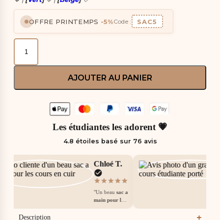
OFFRE PRINTEMPS
-5%
SAC5
Code :
AJOUTER AU PANIER
Les étudiantes les adorent 💗
4.8 étoiles basé sur 76 avis
Chloé T.
"Un beau
sac a
main pour les
cours
pour son
prix. Cuir
Description