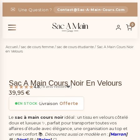
✉️
Une Question ?
Contact@sac-A-Main-Cours.com
🚚
Livraison
En France
OFFERTE
0
🎁
-5% Code :
SAC5
Accueil
/
sac de cours femme
/
sac de cours étudiante
/ Sac A Main Cours Noir
en Velours
Sac A Main Cours Noir En Velours
★★★★★
4.8
(76 avis vérifiés❤️)
39,95
€
•
Livraison
Offerte
EN STOCK
Le
sac à main cours noir
idéal : un tissu en velours côtelé
doux et luxueux ✨, parfait pour transporter toutes vos
affaires d’étude avec élégance, une organisation au top et
un vrai confort 📚.
Découvrez aussi ce modèle en :
[
Marron
]
🤎 |
[
Vert
]
💚 |
[
Beige
]
🤍