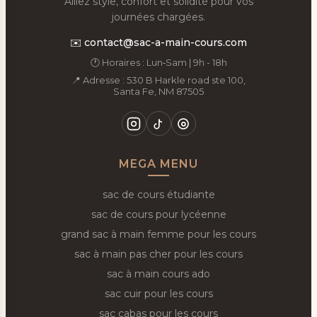
Alliez style, confort et solidité pour vos
journées chargées.
✉️
contact@sac-a-main-cours.com
🕐 Horaires : Lun‑Sam | 9h - 18h
📍 Adresse : 530 B Harkle road ste 100,
Santa Fe, NM 87505
MEGA MENU
sac de cours étudiante
sac de cours pour lycéenne
grand sac à main femme pour les cours
sac à main pas cher pour les cours
sac à main cours ado
sac cuir pour les cours
sac cabas pour les cours