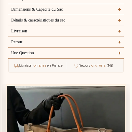
souple, aucune
couture qui
Dimensions & Capacité du Sac
depasse, bonne
finition. La
Détails & caractéristiques du sac
doublure et
dure, a
l'intérieur ya
Livraison
deux
compartiment
Retour
- un avec
fermeture
Une Question
eclair, lautre
sans."
Livraison
en France
Retours
(14j)
OFFERTE
GRATUITS