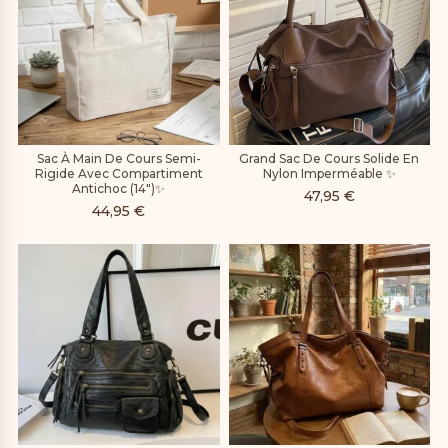
Sac À Main De Cours Semi-
Grand Sac De Cours Solide En
Rigide Avec Compartiment
Nylon Imperméable ✨
Antichoc (14″)✨
47,95
€
44,95
€