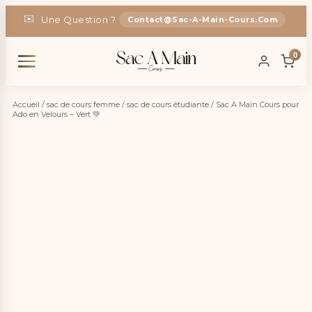
🎁
-5% Code :
SAC5
✉️
Une Question ?
Contact@sac-A-Main-Cours.com
0
🚚
Livraison
En France
OFFERTE
Accueil
/
sac de cours femme
/
sac de cours étudiante
/ Sac A Main Cours pour
Ado en Velours – Vert 💚
🎁
-5% Code :
SAC5