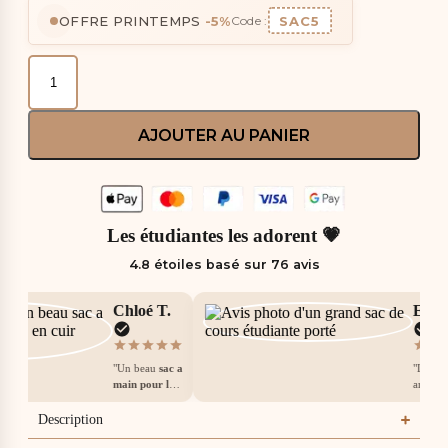
OFFRE PRINTEMPS
-5%
SAC5
Code :
AJOUTER AU PANIER
Les étudiantes les adorent 💗
4.8 étoiles basé sur 76 avis
Chloé T.
Emma
"Un beau
sac a
"Le colis
main pour les
arrivé d
cours
pour son
delais. C
prix. Cuir
super
sa
Description
souple, aucune
cours