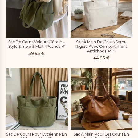
Sac De Cours Velours Côtelé –
Sac À Main De Cours Semi-
Style Simple & Multi-Poches 🍂
Rigide Avec Compartiment
Antichoc (14″)✨
39,95
€
44,95
€
Sac De Cours Pour Lycéenne En
Sac A Main Pour Les Cours En