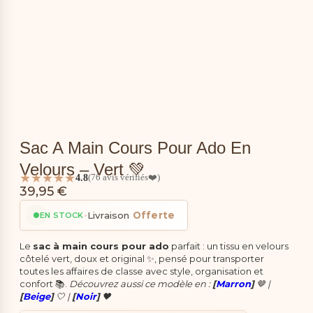
Sac A Main Cours Pour Ado En
Velours – Vert 💚
★★★★★
4.8
(76 avis vérifiés❤️)
39,95
€
•
Livraison
Offerte
EN STOCK
Le
sac à main cours pour ado
parfait : un tissu en velours
côtelé vert, doux et original ✨, pensé pour transporter
toutes les affaires de classe avec style, organisation et
confort 📚.
Découvrez aussi ce modèle en :
[
Marron
]
🤎 |
[
Beige
]
🤍 |
[
Noir
]
🖤