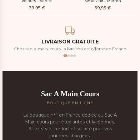
Velours – Vert 💚
Simili Cuir – Marron
39,95
€
59,95
€
LIVRAISON GRATUITE
Chez sac-a-main-cours, la livraison est offerte en France
Sac A Main Cours
BOUTIQUE EN LIGNE
La boutique n°1 en France dédiée au Sac A
Main cours pour étudiantes et lycéennes.
Alliez style, confort et solidité pour vos
journées chargées.