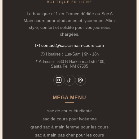
BOUTIQUE EN LIGNE
prises de notes, ordinateur portable, chargeur,
bouteille d'eau et parfois même une tenue de sport
La boutique n°1 en France dédiée au Sac A
ou de quoi vous restaurer.
Main cours pour étudiantes et lycéennes. Alliez
style, confort et solidité pour vos journées
Protection renforcée pour la technologie
💻 :
chargées.
Compartiment spécifique et rembourré pour votre
laptop, essentiel pour les recherches, les rapports et
✉️
contact@sac-a-main-cours.com
les présentations.
🕐 Horaires : Lun‑Sam | 9h - 18h
Organisation intelligente
: Pour retrouver en un
📍 Adresse : 530 B Harkle road ste 100,
Santa Fe, NM 87505
instant votre carte étudiante, vos clefs, votre porte-
monnaie ou votre chargeur de téléphone entre
deux cours.
Confort d'usage intensif
: Conçu pour être porté
MEGA MENU
plusieurs heures d'affilée, à pied, en transport en
commun ou en vélo.
sac de cours étudiante
Les 5 Critères Indispensables pour Votre
sac de cours pour lycéenne
Sac de Cours Étudiante
grand sac à main femme pour les cours
sac à main pas cher pour les cours
1. La Compatibilité Ordinateur Portable