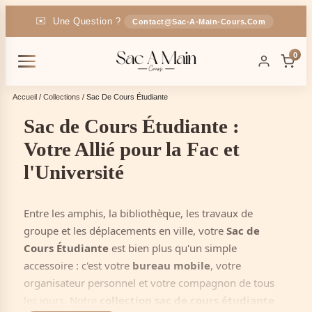
✉️
Une Question ?
Contact@sac-A-Main-Cours.com
🚚
Livraison
En France
OFFERTE
0
🎁
-5% Code :
SAC5
Accueil
/
Collections
/ Sac De Cours Étudiante
Sac de Cours Étudiante :
Votre Allié pour la Fac et
l'Université
Entre les amphis, la bibliothèque, les travaux de
groupe et les déplacements en ville, votre
Sac de
Cours Étudiante
est bien plus qu'un simple
accessoire : c'est votre
bureau mobile
, votre
organisateur personnel et votre compagnon de tous
les jours. Notre
collection sac de cours étudiante