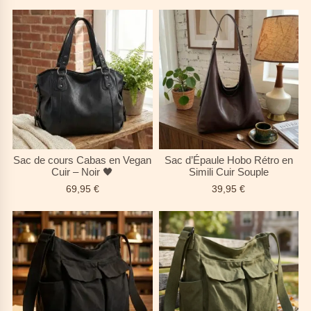
Sac de cours Cabas en Vegan
Sac d’Épaule Hobo Rétro en
Cuir – Noir 🖤
Simili Cuir Souple
69,95
€
39,95
€