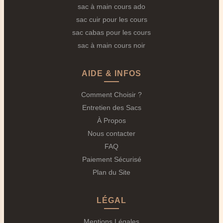
sac à main cours ado
Votre
laptop
est votre outil de travail principal. Nos
sac cuir pour les cours
modèles de
Sac de Cours Étudiante
proposent
sac cabas pour les cours
systématiquement :
sac à main cours noir
Une poche intérieure rembourrée dédiée
(compatible 13" à 15,6").
AIDE & INFOS
Un passage pour câble d'alimentation.
Comment Choisir ?
Une protection contre les chocs légers.
Entretien des Sacs
Parfois un séparateur pour tablette supplémentaire.
À Propos
2. L'Organisation en Multizones
Nous contacter
FAQ
Pour éviter le fameux
"fouillis du fond de sac"
, nos
Paiement Sécurisé
modèles offrent :
Plan du Site
Compartiment principal pour livres et classeurs
(format A4 garanti).
LÉGAL
Poches zippées pour documents importants et
objets de valeur.
Mentions Légales