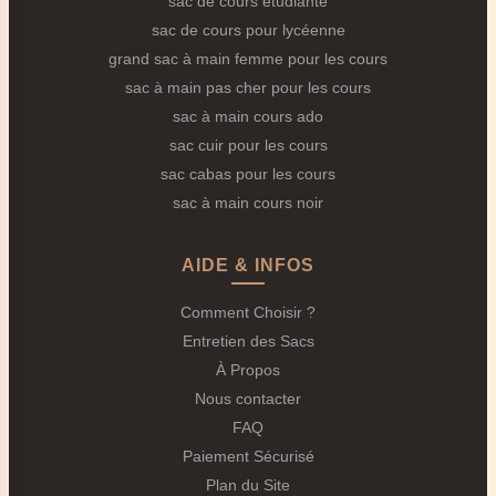
sac de cours étudiante
maximale.
sac de cours pour lycéenne
Finitions soignées
: pas de fils qui dépassent ou
grand sac à main femme pour les cours
s'effilochent.
sac à main pas cher pour les cours
sac à main cours ado
2.
Les Matériaux Durables
🛡️
sac cuir pour les cours
Sélectionnés pour résister, nos
sacs à main pour les
sac cabas pour les cours
cours solides
sont conçus pour durer :
sac à main cours noir
Toiles techniques
: polyester 600D+, canvas épais,
toile enduite.
AIDE & INFOS
Cuirs et simili résistants
: épaisseur minimum 1,2
Comment Choisir ?
mm.
Entretien des Sacs
Nylons renforcés
: pour les sacs les plus légers
À Propos
mais solides.
Nous contacter
Revêtements protecteurs
: imperméabilisants,
FAQ
anti-UV, anti-déchirure.
Paiement Sécurisé
3.
Les Fermetures Fiables
🔒
Plan du Site