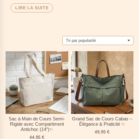
LIRE LA SUITE
🛡️
Résistance maximale
: coutures renforcées,
matériaux durables, construction robuste.
📚
Testé pour les livres
: supporte le poids des
manuels sans faiblir.
🔄
Durabilité garantie
: un sac qui vous
accompagne année après année.
🎒
Confort sécurisé
: portez lourd sans sacrifier
votre confort.
🚀 Pour celles qui en ont assez des
sacs qui
lâchent
au milieu du semestre, des
anses qui
cassent
ou des
fermetures
qui rendent l'âme. Ici,
la
solidité
n'est pas une option, c'est la base.
Sac à Main de Cours Semi-
Grand Sac de Cours Cabas –
Rigide avec Compartiment
Élégance & Praticité ✨
Antichoc (14″)✨
49,95
€
44,95
€