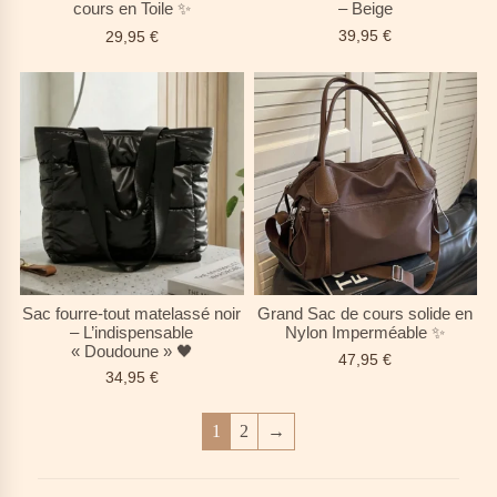
cours en Toile ✨
– Beige
39,95
€
29,95
€
Sac fourre-tout matelassé noir
Grand Sac de cours solide en
– L’indispensable
Nylon Imperméable ✨
« Doudoune » 🖤
47,95
€
34,95
€
1
2
→