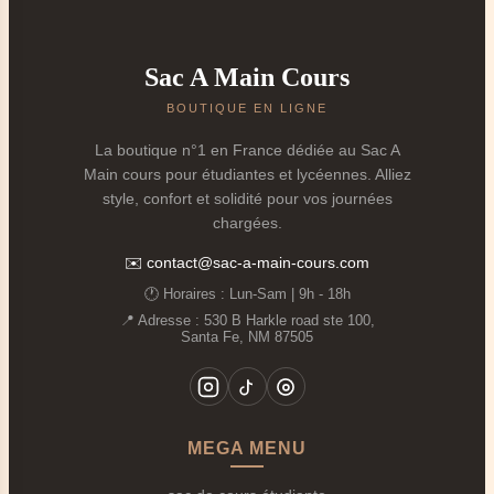
Un
investissement malin
: le prix par année
d'utilisation devient dérisoire.
Sac A Main Cours
Ce souci de solidité se retrouve dans toute notre
collection principale
Sac de cours femme
, pensée
BOUTIQUE EN LIGNE
pour supporter le rythme réel des études et du
La boutique n°1 en France dédiée au Sac A
quotidien.
Main cours pour étudiantes et lycéennes. Alliez
style, confort et solidité pour vos journées
🏗️
Les 5 Piliers de la Solidité d’un Sac à
chargées.
Main pour les Cours Solide
✉️
contact@sac-a-main-cours.com
1.
Les Coutures Renforcées
🧵
🕐 Horaires : Lun‑Sam | 9h - 18h
Là où la plupart des sacs lâchent, un
sac à main pour
📍 Adresse : 530 B Harkle road ste 100,
Santa Fe, NM 87505
les cours solide
tient bon :
Points renforcés
: aux anses, aux angles, aux
fermetures.
Fils de qualité
: résistants à l'étirement et à
MEGA MENU
l'abrasion.
Double couture
: sur les zones de tension