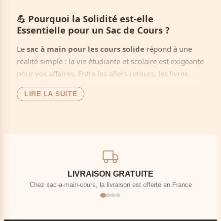
💪
Pourquoi la Solidité est-elle
Essentielle pour un Sac de Cours ?
Le
sac à main pour les cours solide
répond à une
réalité simple : la vie étudiante et scolaire est exigeante
pour vos affaires. Entre les allers-retours, les livres
lourds, les ordinateurs et les intempéries, votre sac
LIRE LA SUITE
subit des contraintes que peu d'accessoires urbains
doivent supporter.
Un
sac à main pour les cours solide
, c'est :
Une
économie à long terme
: pas besoin d'en
racheter chaque année.
Une
tranquillité d'esprit
: pas de mauvaise
LIVRAISON GRATUITE
surprise en pleine journée.
Chez sac-a-main-cours, la livraison est offerte en France
Un
respect pour vos affaires
: vos livres et
ordinateur sont protégés.