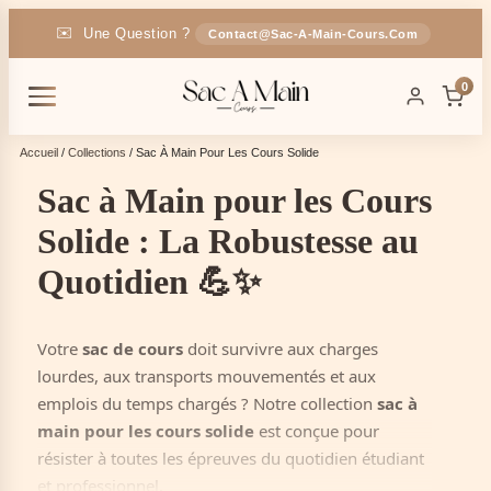
✉️
Une Question ?
Contact@sac-A-Main-Cours.com
🚚
Livraison
En France
OFFERTE
0
🎁
-5% Code :
SAC5
Accueil
/
Collections
/ Sac À Main Pour Les Cours Solide
Sac à Main pour les Cours
Solide : La Robustesse au
Quotidien 💪✨
Votre
sac de cours
doit survivre aux charges
lourdes, aux transports mouvementés et aux
emplois du temps chargés ? Notre collection
sac à
main pour les cours solide
est conçue pour
résister à toutes les épreuves du quotidien étudiant
et professionnel.