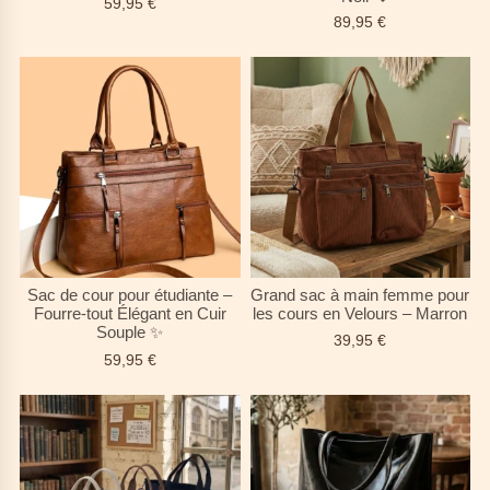
59,95
€
89,95
€
Sac de cour pour étudiante –
Grand sac à main femme pour
Fourre-tout Élégant en Cuir
les cours en Velours – Marron
Souple ✨
39,95
€
59,95
€