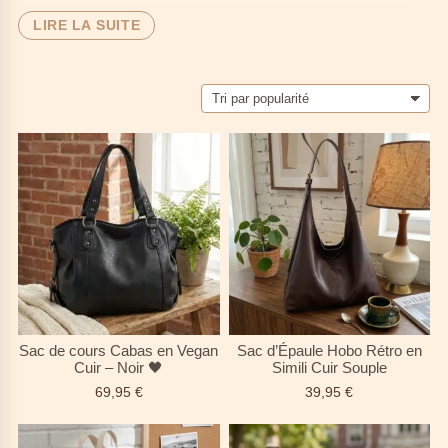
Notre
collection sac de cours pour lycéenne
réunit des
LIRE LA SUITE
modèles spécialement conçus pour les adolescentes : assez
solides
pour supporter le poids des manuels 📚, assez
stylés
pour affirmer votre look 💅, et assez
pratiques
pour organiser
vos journées bien remplies. Du
sac cabas spacieux
au modèle
bandoulière tendance
, découvrez des designs qui s'adaptent à
votre rythme et à votre personnalité.
Pour les lycéennes qui veulent concilier
style
et
fonctionnalité
: des sacs qui passent du cours de maths à la sortie entre amis,
sans jamais vous lâcher. 👯‍♀️
Sac de cours Cabas en Vegan
Sac d’Épaule Hobo Rétro en
Cuir – Noir 🖤
Simili Cuir Souple
69,95
€
39,95
€