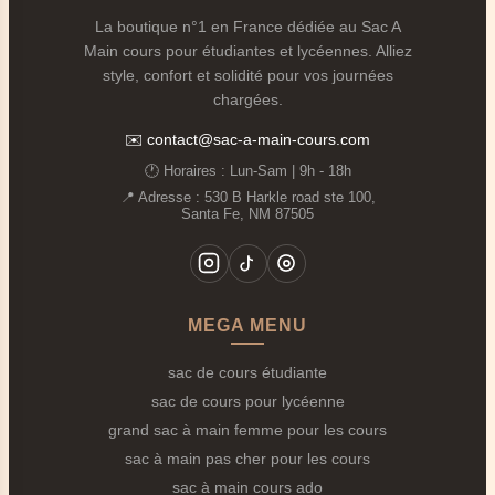
La boutique n°1 en France dédiée au Sac A
Résistance accrue
💪 : Le sac doit supporter le
Main cours pour étudiantes et lycéennes. Alliez
poids des livres, les couloirs, les casiers et les trajets
style, confort et solidité pour vos journées
quotidiens.
chargées.
Style affirmé
🌟 : Au lycée, le sac est une vraie
pièce mode et participe à votre look de tous les
✉️
contact@sac-a-main-cours.com
jours.
🕐 Horaires : Lun‑Sam | 9h - 18h
Polyvalence
🔄 : Idéalement, le même sac sert
📍 Adresse : 530 B Harkle road ste 100,
Santa Fe, NM 87505
pour les cours, les sorties et certaines activités.
⭐
Les 5 Points Essentiels d'un Bon Sac de
Cours pour Lycéenne
MEGA MENU
1.
Format Adapté aux Manuels de Lycée
📚
sac de cours étudiante
Un
sac à main cours lycée
doit accueillir facilement
sac de cours pour lycéenne
les livres et cahiers A4 utilisés au lycée. Si vous avez
grand sac à main femme pour les cours
beaucoup d'affaires (tenue de sport, option art...),
sac à main pas cher pour les cours
orientez-vous vers un
Grand sac à main femme
sac à main cours ado
pour les cours
qui offre plus de volume sans sacrifier