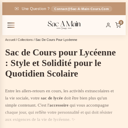
✉️
Une Question ?
Contact@sac-A-Main-Cours.com
🚚
Livraison
En France
OFFERTE
0
🎁
-5% Code :
SAC5
Accueil
/
Collections
/ Sac De Cours Pour Lycéenne​
Sac de Cours pour Lycéenne
: Style et Solidité pour le
Quotidien Scolaire
Entre les allers-retours en cours, les activités extrascolaires et
la vie sociale, votre
sac de lycée
doit être bien plus qu'un
simple contenant. C'est l'
accessoire
qui vous accompagne
chaque jour, qui reflète votre personnalité et qui doit résister
aux exigences de la vie de lycéenne. ✨