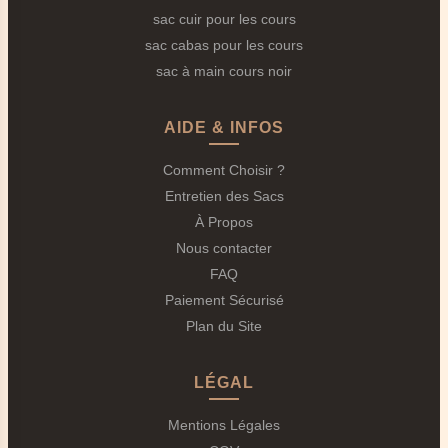
sac cuir pour les cours
le style.
sac cabas pour les cours
Dimensions compatibles avec le format A4 (environ
sac à main cours noir
38–42 x 28–32 cm).
Profondeur suffisante
pour plusieurs manuels et
AIDE & INFOS
un classeur.
Poids raisonnable
à vide pour ne pas ajouter de
Comment Choisir ?
charge inutile 🪶.
Entretien des Sacs
2.
Organisation Intelligente
🗂️
À Propos
Nous contacter
Un
Sac de Cours pour Lycéenne
bien organisé évite
FAQ
le fouillis au fond du sac.
Paiement Sécurisé
Compartiment principal pour livres et classeurs.
Plan du Site
Poches intérieures pour trousse, calculatrice et
stylos ✏️.
LÉGAL
Poche zippée sécurisée pour téléphone et argent de
Mentions Légales
poche 🔒.