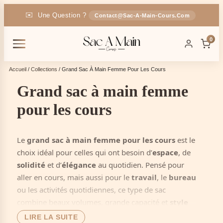
✉️
Une Question ?
Contact@sac-A-Main-Cours.com
🚚
Livraison
En France
OFFERTE
0
🎁
-5% Code :
SAC5
Accueil
/
Collections
/ Grand Sac À Main Femme Pour Les Cours
Grand sac à main femme
pour les cours
Le
grand sac à main femme pour les cours
est le
choix idéal pour celles qui ont besoin d’
espace
, de
solidité
et d’
élégance
au quotidien. Pensé pour
aller en cours, mais aussi pour le
travail
, le
bureau
ou les activités quotidiennes, ce type de sac
combine beaux volumes, grande capacité et
style
féminin
.
LIRE LA SUITE