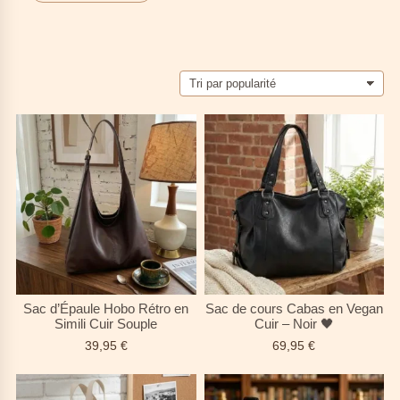
Que ce soit pour la
rentrée scolaire
, l’
université
ou une journée bien remplie, nos modèles
répondent aux exigences des
femmes actives
qui
transportent bien plus que l’essentiel.
Sac d’Épaule Hobo Rétro en
Sac de cours Cabas en Vegan
Simili Cuir Souple
Cuir – Noir 🖤
39,95
€
69,95
€