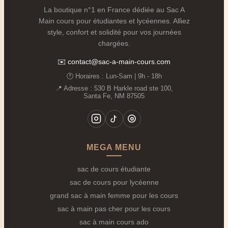
La boutique n°1 en France dédiée au Sac A
ordinateur, agenda et dossiers.
Main cours pour étudiantes et lycéennes. Alliez
Pour les déplacements quotidiens : bibliothèque,
style, confort et solidité pour vos journées
ville, activités.
chargées.
📏 Grande capacité et format A4
✉️
contact@sac-a-main-cours.com
🕐 Horaires : Lun‑Sam | 9h - 18h
La force d’un
Grand Sac à Main Femme pour les
📍 Adresse : 530 B Harkle road ste 100,
Cours
, c’est sa capacité à accueillir tout ce dont vous
Santa Fe, NM 87505
avez besoin au lycée ou à l’université.
📁 Documents, pochettes et chemises au format A4.
📚 Cahiers, classeurs, trieurs et livres de cours.
MEGA MENU
💻 Ordinateur portable ou tablette (selon les
modèles jusqu’à 13–15 pouces).
sac de cours étudiante
✏️ Trousse, agenda, calculatrice et accessoires
sac de cours pour lycéenne
scolaires.
grand sac à main femme pour les cours
📱 Téléphone, portefeuille, clés, petite trousse
sac à main pas cher pour les cours
beauté.
sac à main cours ado