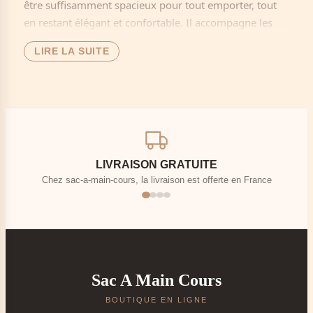
être suffisamment spacieux pour tout emporter, tout
en restant élégant et confortable. Il accompagne les
étudiantes, les lycéennes et les femmes actives entre le
LIRE LA SUITE
lycée, la fac, le bureau et les sorties.
Avec un seul
Grand Sac à Main Femme pour les
Cours
, vous pouvez transporter vos affaires d’étude,
vos essentiels du quotidien et parfois même quelques
effets de travail, sans multiplier les sacs. Pour
découvrir l’ensemble de nos modèles, consultez aussi
LIVRAISON GRATUITE
notre collection
sac de cours femme
.
Chez sac-a-main-cours, la livraison est offerte en France
🎓 Un sac pensé pour les cours et le
travail
Pour aller en cours avec vos cahiers, classeurs et
documents A4.
Pour vos journées de travail, rendez-vous ou stages
Sac A Main Cours
en entreprise.
BOUTIQUE EN LIGNE
Comme grand sac de bureau pour emporter